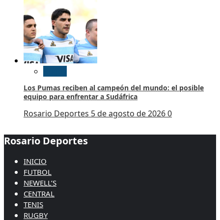
Rugby
Los Pumas reciben al campeón del mundo: el posible
equipo para enfrentar a Sudáfrica
Rosario Deportes
5 de agosto de 2026
0
Rosario Deportes
INICIO
FUTBOL
NEWELL’S
CENTRAL
TENIS
RUGBY