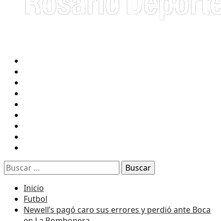
INICIO
FUTBOL
NEWELL’S
CENTRAL
TENIS
RUGBY
BASQUET
F1
RADIO 2 EN VIVO
Buscar:
Inicio
Futbol
Newell’s pagó caro sus errores y perdió ante Boca
en La Bombonera