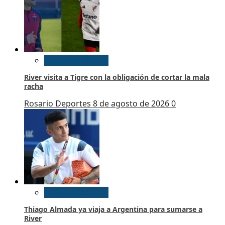
Futbol Argentino
River visita a Tigre con la obligación de cortar la mala
racha
Rosario Deportes
8 de agosto de 2026
0
Futbol Argentino
Thiago Almada ya viaja a Argentina para sumarse a
River