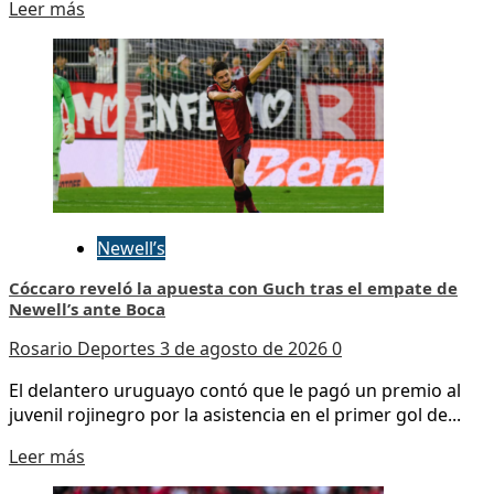
Leer más
Newell’s
Cóccaro reveló la apuesta con Guch tras el empate de
Newell’s ante Boca
Rosario Deportes
3 de agosto de 2026
0
El delantero uruguayo contó que le pagó un premio al
juvenil rojinegro por la asistencia en el primer gol de...
Leer más