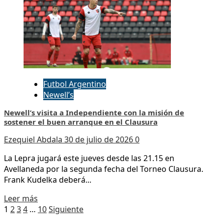
Futbol Argentino
Newell’s
Newell’s visita a Independiente con la misión de
sostener el buen arranque en el Clausura
Ezequiel Abdala
30 de julio de 2026
0
La Lepra jugará este jueves desde las 21.15 en
Avellaneda por la segunda fecha del Torneo Clausura.
Frank Kudelka deberá...
Leer más
Paginación
1
2
3
4
…
10
Siguiente