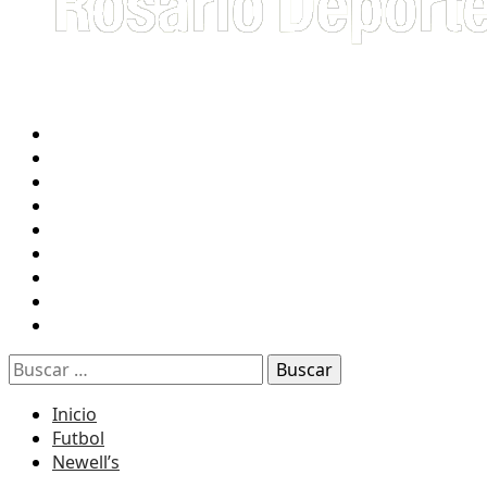
INICIO
FUTBOL
NEWELL’S
CENTRAL
TENIS
RUGBY
BASQUET
F1
RADIO 2 EN VIVO
Buscar:
Inicio
Futbol
Newell’s