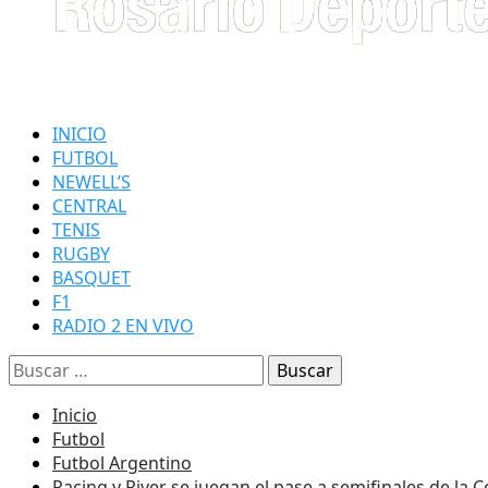
INICIO
FUTBOL
NEWELL’S
CENTRAL
TENIS
RUGBY
BASQUET
F1
RADIO 2 EN VIVO
Buscar:
Inicio
Futbol
Futbol Argentino
Racing y River se juegan el pase a semifinales de la