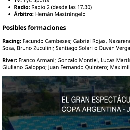
TV:
TyC Sports
Radio:
Radio 2 (desde las 17.30)
Árbitro:
Hernán Mastrángelo
Posibles formaciones
Racing:
Facundo Cambeses; Gabriel Rojas, Nazareno
Sosa, Bruno Zuculini; Santiago Solari o Duván Verg
River:
Franco Armani; Gonzalo Montiel, Lucas Martín
Giuliano Galoppo; Juan Fernando Quintero; Maximili