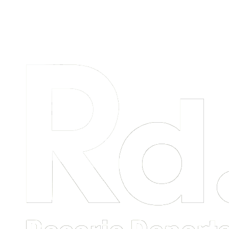
Menú
primario