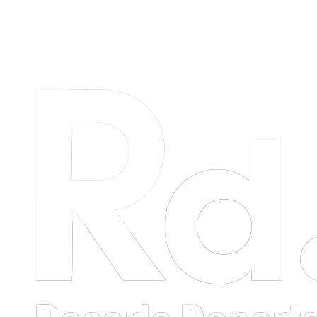
Menú
primario