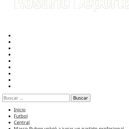
INICIO
FUTBOL
NEWELL’S
CENTRAL
TENIS
RUGBY
BASQUET
F1
RADIO 2 EN VIVO
Buscar:
Inicio
Futbol
Central
Marco Ruben volvió a jugar un partido profesional