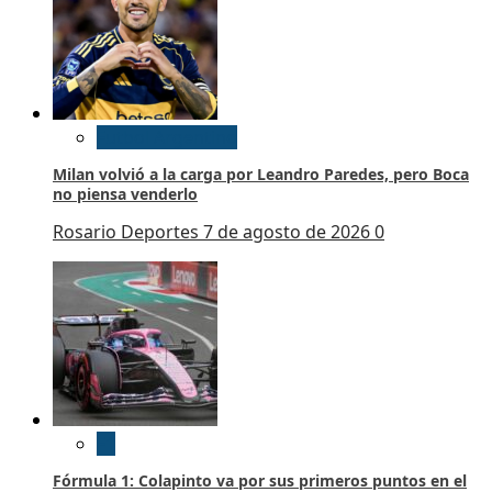
Futbol Argentino
Milan volvió a la carga por Leandro Paredes, pero Boca
no piensa venderlo
Rosario Deportes
7 de agosto de 2026
0
F1
Fórmula 1: Colapinto va por sus primeros puntos en el