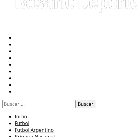
INICIO
FUTBOL
NEWELL’S
CENTRAL
TENIS
RUGBY
BASQUET
F1
RADIO 2 EN VIVO
Buscar:
Inicio
Futbol
Futbol Argentino
Primera Nacional