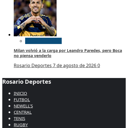
Futbol Argentino
Milan volvió a la carga por Leandro Paredes, pero Boca
no piensa venderlo
Rosario Deportes
7 de agosto de 2026
0
Rosario Deportes
INICIO
FUTBOL
NEWELL’S
CENTRAL
TENIS
RUGBY