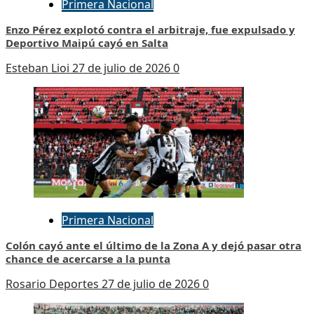
Primera Nacional
Enzo Pérez explotó contra el arbitraje, fue expulsado y
Deportivo Maipú cayó en Salta
Esteban Lioi
27 de julio de 2026
0
Primera Nacional
Colón cayó ante el último de la Zona A y dejó pasar otra
chance de acercarse a la punta
Rosario Deportes
27 de julio de 2026
0