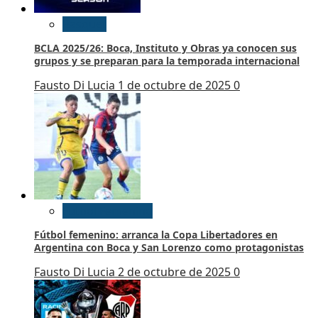
Basquet
BCLA 2025/26: Boca, Instituto y Obras ya conocen sus
grupos y se preparan para la temporada internacional
Fausto Di Lucia
1 de octubre de 2025
0
Futbol Femenino
Fútbol femenino: arranca la Copa Libertadores en
Argentina con Boca y San Lorenzo como protagonistas
Fausto Di Lucia
2 de octubre de 2025
0