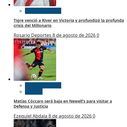
Futbol Argentino
Tigre venció a River en Victoria y profundizó la profunda
crisis del Millonario
Rosario Deportes
8 de agosto de 2026
0
Futbol Argentino
Newell’s
Matías Cóccaro será baja en Newell’s para visitar a
Defensa y Justicia
Ezequiel Abdala
8 de agosto de 2026
0