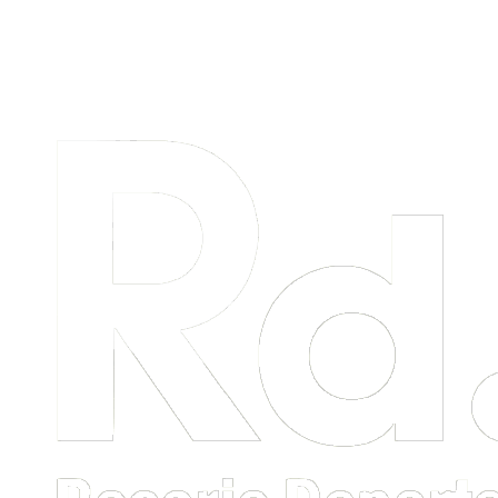
Menú
primario