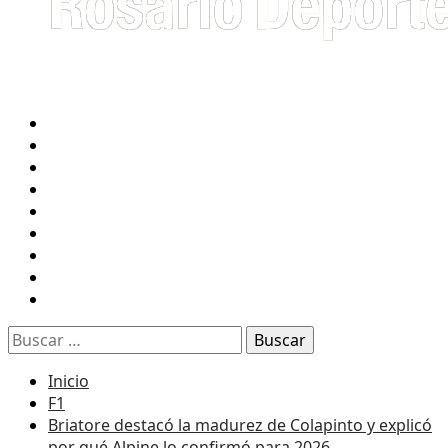
INICIO
FUTBOL
NEWELL’S
CENTRAL
TENIS
RUGBY
BASQUET
F1
RADIO 2 EN VIVO
Buscar:
Inicio
F1
Briatore destacó la madurez de Colapinto y explicó
por qué Alpine lo confirmó para 2026