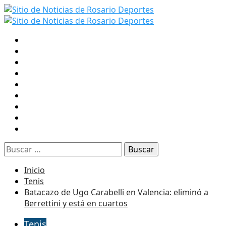
Saltar
al
Menú
contenido
primario
INICIO
FUTBOL
NEWELL’S
CENTRAL
TENIS
RUGBY
BASQUET
F1
RADIO 2 EN VIVO
Buscar:
Inicio
Tenis
Batacazo de Ugo Carabelli en Valencia: eliminó a
Berrettini y está en cuartos
Tenis