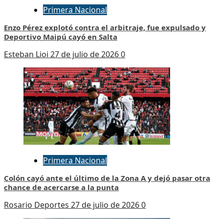
Primera Nacional
Enzo Pérez explotó contra el arbitraje, fue expulsado y
Deportivo Maipú cayó en Salta
Esteban Lioi
27 de julio de 2026
0
Primera Nacional
Colón cayó ante el último de la Zona A y dejó pasar otra
chance de acercarse a la punta
Rosario Deportes
27 de julio de 2026
0