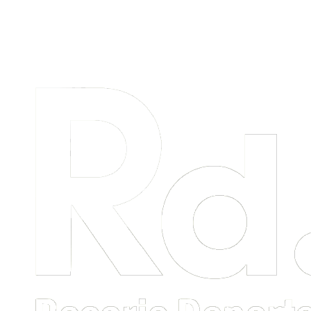
Menú
primario