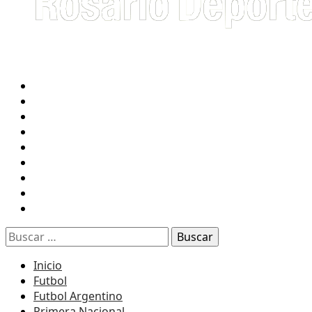
INICIO
FUTBOL
NEWELL’S
CENTRAL
TENIS
RUGBY
BASQUET
F1
RADIO 2 EN VIVO
Buscar:
Inicio
Futbol
Futbol Argentino
Primera Nacional