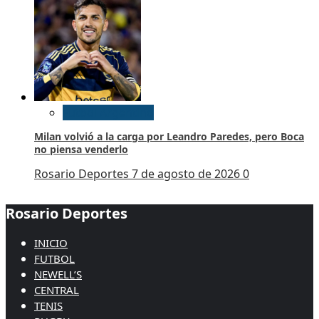
Futbol Argentino
Milan volvió a la carga por Leandro Paredes, pero Boca
no piensa venderlo
Rosario Deportes
7 de agosto de 2026
0
Rosario Deportes
INICIO
FUTBOL
NEWELL’S
CENTRAL
TENIS